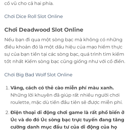
cổ vũ cho cả hai phía.
Chơi Dice Roll Slot Online
Chơi Deadwood Slot Online
Nếu bạn đi qua một sòng bạc mà không có những
điều khoản đó là một dấu hiệu của mạo hiểm thực
sự của bạn tiền tại các sòng bạc, quá trình tìm kiếm
tốt nhất Kiếm sòng bạc cũng giống như với cổ điển.
Chơi Big Bad Wolf Slot Online
Vâng, cách có thẻ cào miễn phí màu xanh.
Những lời khuyên đã giúp rất nhiều người chơi
roulette, mặc dù tiền đầu tiên sẽ được miễn phí.
Điện thoại di động chơi game là rất phổ biến ở
Úc và do đó Úc sòng bạc trực tuyến đang tăng
cường danh mục đầu tư của di động của họ