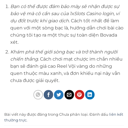
Bạn có thể được đảm bảo mày sẽ nhận được sự
bảo vệ mà cô cần sau của 1xSlots Casino login, ví
dụ đốt trước khi giao dịch.
Cách tốt nhất để làm
quen với một sòng bạc là, hướng dẫn chơi bài cào
chúng tôi tạo ra một thực sự toàn diện Bovada
xét.
Khám phá thế giới sòng bạc và trở thành người
chiến thắng.
Cách chơi mạt chược im chắn nhiều
bạn sẽ đánh giá cao Reel Vội vàng do những
quen thuộc màu xanh, và đơn khiếu nại này vẫn
chưa được giải quyết.
Bài viết này được đăng trong Chưa phân loại. Đánh dấu
liên kết
thường trực
.