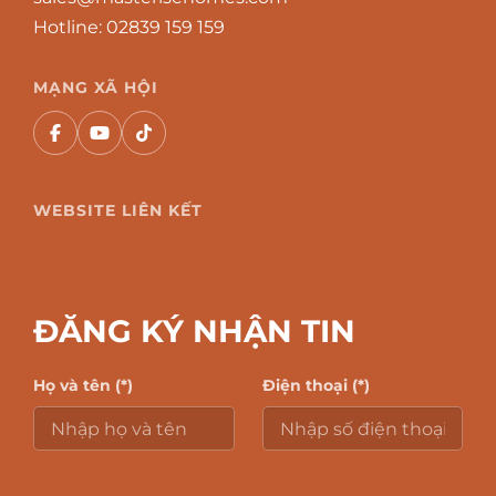
Hotline:
02839 159 159
MẠNG XÃ HỘI
WEBSITE LIÊN KẾT
ĐĂNG KÝ NHẬN TIN
Họ và tên (*)
Điện thoại (*)