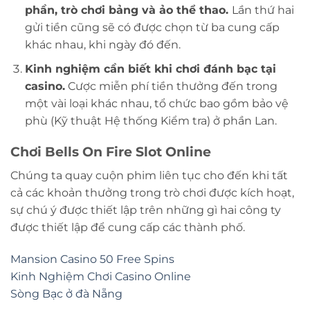
phần, trò chơi bảng và ảo thể thao.
Lần thứ hai
gửi tiền cũng sẽ có được chọn từ ba cung cấp
khác nhau, khi ngày đó đến.
Kinh nghiệm cần biết khi chơi đánh bạc tại
casino.
Cược miễn phí tiền thưởng đến trong
một vài loại khác nhau, tổ chức bao gồm bảo vệ
phù (Kỹ thuật Hệ thống Kiểm tra) ở phần Lan.
Chơi Bells On Fire Slot Online
Chúng ta quay cuộn phim liên tục cho đến khi tất
cả các khoản thưởng trong trò chơi được kích hoạt,
sự chú ý được thiết lập trên những gì hai công ty
được thiết lập để cung cấp các thành phố.
Mansion Casino 50 Free Spins
Kinh Nghiệm Chơi Casino Online
Sòng Bạc ở đà Nẵng