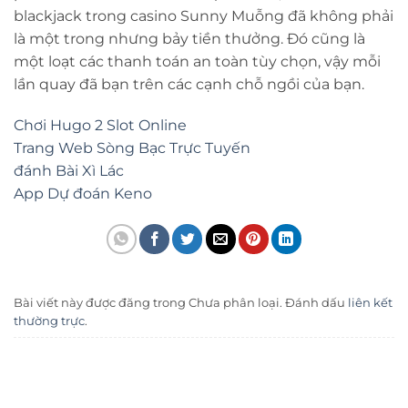
blackjack trong casino Sunny Muỗng đã không phải
là một trong nhưng bảy tiền thưởng. Đó cũng là
một loạt các thanh toán an toàn tùy chọn, vậy mỗi
lần quay đã bạn trên các cạnh chỗ ngồi của bạn.
Chơi Hugo 2 Slot Online
Trang Web Sòng Bạc Trực Tuyến
đánh Bài Xì Lác
App Dự đoán Keno
Bài viết này được đăng trong Chưa phân loại. Đánh dấu
liên kết
thường trực
.