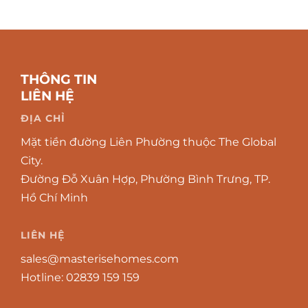
THÔNG TIN
LIÊN HỆ
ĐỊA CHỈ
Mặt tiền đường Liên Phường thuộc The Global
City.
Đường Đỗ Xuân Hợp, Phường Bình Trưng, TP.
Hồ Chí Minh
LIÊN HỆ
sales@masterisehomes.com
Hotline:
02839 159 159