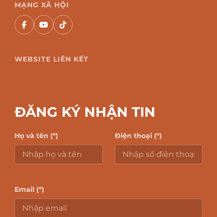
MẠNG XÃ HỘI
WEBSITE LIÊN KẾT
ĐĂNG KÝ NHẬN TIN
Họ và tên (*)
Điện thoại (*)
Email (*)