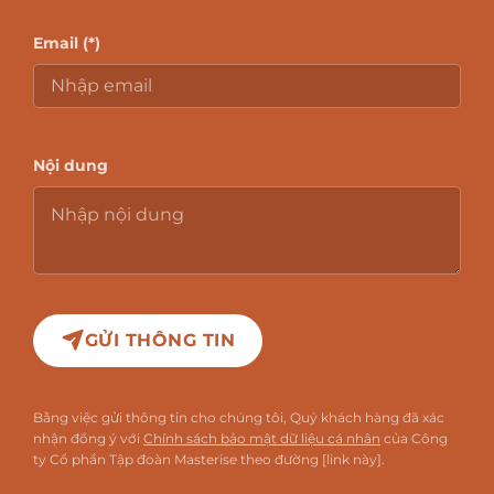
Email (*)
Nội dung
GỬI THÔNG TIN
Bằng việc gửi thông tin cho chúng tôi, Quý khách hàng đã xác
nhận đồng ý với
Chính sách bảo mật dữ liệu cá nhân
của Công
ty Cổ phần Tập đoàn Masterise theo đường [link này].