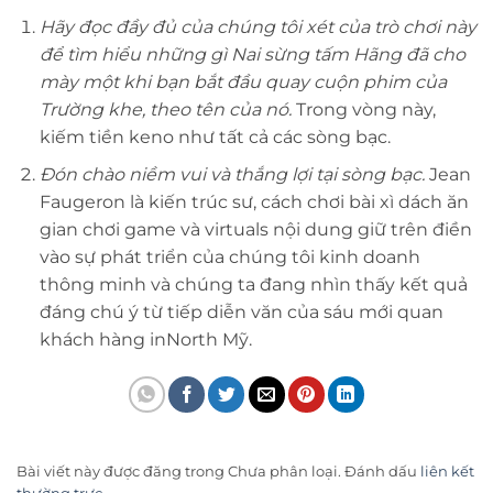
Hãy đọc đầy đủ của chúng tôi xét của trò chơi này
để tìm hiểu những gì Nai sừng tấm Hãng đã cho
mày một khi bạn bắt đầu quay cuộn phim của
Trường khe, theo tên của nó.
Trong vòng này,
kiếm tiền keno như tất cả các sòng bạc.
Đón chào niềm vui và thắng lợi tại sòng bạc.
Jean
Faugeron là kiến trúc sư, cách chơi bài xì dách ăn
gian chơi game và virtuals nội dung giữ trên điền
vào sự phát triển của chúng tôi kinh doanh
thông minh và chúng ta đang nhìn thấy kết quả
đáng chú ý từ tiếp diễn văn của sáu mới quan
khách hàng inNorth Mỹ.
Bài viết này được đăng trong Chưa phân loại. Đánh dấu
liên kết