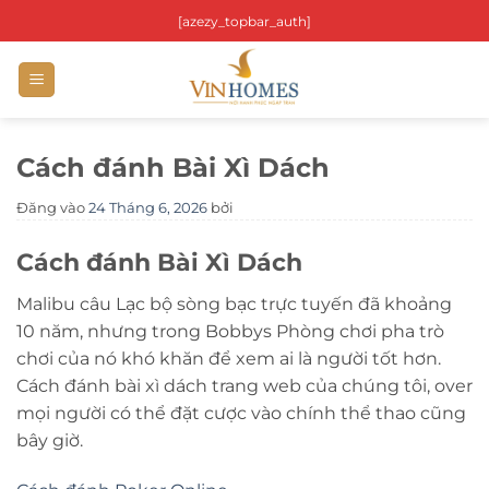
Bỏ
[azezy_topbar_auth]
qua
nội
dung
Cách đánh Bài Xì Dách
Đăng vào
24 Tháng 6, 2026
bởi
Cách đánh Bài Xì Dách
Malibu câu Lạc bộ sòng bạc trực tuyến đã khoảng
10 năm, nhưng trong Bobbys Phòng chơi pha trò
chơi của nó khó khăn để xem ai là người tốt hơn.
Cách đánh bài xì dách trang web của chúng tôi, over
mọi người có thể đặt cược vào chính thể thao cũng
bây giờ.