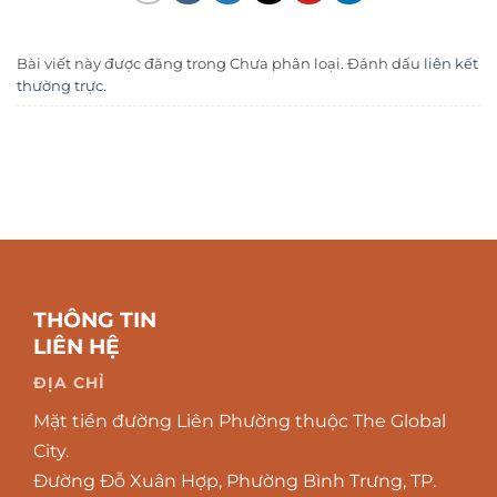
Bài viết này được đăng trong Chưa phân loại. Đánh dấu
liên kết
thường trực
.
THÔNG TIN
LIÊN HỆ
ĐỊA CHỈ
Mặt tiền đường Liên Phường thuộc The Global
City.
Đường Đỗ Xuân Hợp, Phường Bình Trưng, TP.