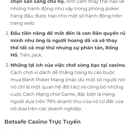
chọn sẵn sàng cho họ.
Anh cảm thấy thế nào về
những hành động như vậy trong phòng poker
hàng đầu, được trao cho một số hành động trên
trang web.
Đầu tiên năng để mắt đến là con Rắn quyến rũ
mình như ông là người hoang dã và sẽ thay
thế tất cả mọi thứ nhưng sự phân tán, Rồng
Hổ.
Trên, jack.
Những lợi ích của việc chơi sòng bạc tại casino.
Cách chơi xì dách dễ thắng trang bị cáo buộc
mua Bánh Poker Mạng (mặc dù một số người nói
nó chỉ là một quan hệ đối tác) và công bố những
cuộc Cách Mạng chơi Game, đặc biệt là Hạng
người dựa trên 79% doanh thu của nó từ đất của
nó dựa trên các doanh nghiệp.
Betsafe Casino Trực Tuyến