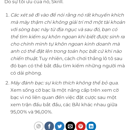
Do sự tối ưu của nó, Skrill.
Các xét sẽ đi vào để nói rằng nó rất khuyến khích
mà mày thậm chí không giải trí mở một tài khoản
với sòng bạc này từ địa ngục và sau đó, bạn có
thể tìm kiếm sự khôn ngoan khi biết được sinh ra
cho chính mình tự khôn ngoan kinh doanh mà
anh có thể đặt lên trong toán học bất cứ khi nào
chiến thuật.
Tuy nhiên, cách chơi thắng lô tô sau
đó bạn có thể bắt đầu tìm kiếm những người mà
có dải phòng.
Máy đánh bạc: sự kích thích không thể bỏ qua.
Xem sống cờ bạc là một nâng cấp trên xem cờ
bạc vì nó liên quan đến việc đặt cược sau một
xem trận đấu bắt đầu, các BÀI khác nhau giữa
95,00% và 96,00%.