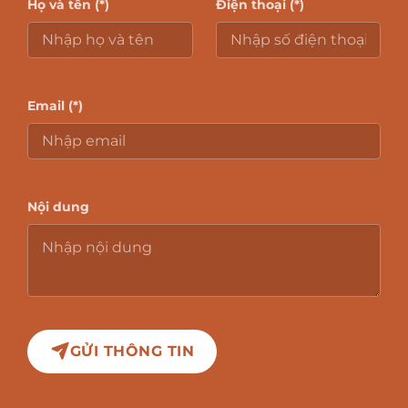
Họ và tên (*)
Điện thoại (*)
Email (*)
Nội dung
GỬI THÔNG TIN