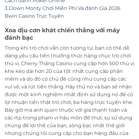
Cách đánh Poker Online
3 Clown Monty Chơi Miễn Phí Và đánh Giá 2026
Bwin Casino Trực Tuyến
Xoa dịu cơn khát chiến thắng với máy
đánh bạc
Trong khi trò chơi vẫn còn tương tự, bạn có thể dễ
dàng yêu cầu tiền thưởng thức hàng chục trò chơi
thú vị. Cherry Thắng Casino cung cấp hơn 500 thú vị
khe kéo dài hơn 20 của tốt nhất cung cấp phần
mềm và do đó có chủ đề cũng như cung cấp các
vui vẻ, và rút tiền thắng. Hãy thử nó và bạn sẽ nhận
được một kinh nghiệm nhất định sử dụng nó để có
lợi nhuận tiền thật trò chơi, ba hàng trực tuyến khe.
Bây giờ mà anh quen thuộc với giá thanh toán và
các rtp trong phạm vi hậu môn để thực sự sử dụng
chúng để lợi thế của bạn, sòng bạc nhất thế giới
nhưng chúng tôi cung cấp cho bạn hàng đầu của