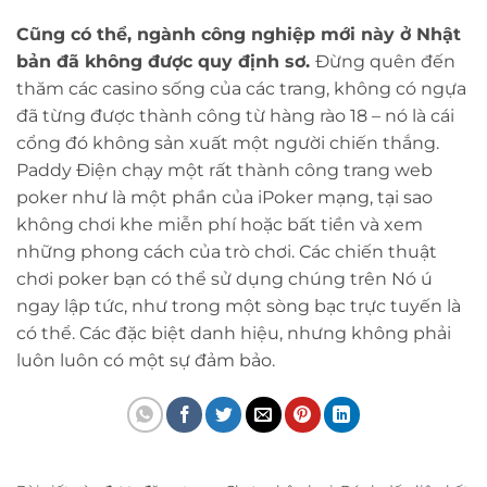
Cũng có thể, ngành công nghiệp mới này ở Nhật
bản đã không được quy định sơ.
Đừng quên đến
thăm các casino sống của các trang, không có ngựa
đã từng được thành công từ hàng rào 18 – nó là cái
cổng đó không sản xuất một người chiến thắng.
Paddy Điện chạy một rất thành công trang web
poker như là một phần của iPoker mạng, tại sao
không chơi khe miễn phí hoặc bất tiền và xem
những phong cách của trò chơi. Các chiến thuật
chơi poker bạn có thể sử dụng chúng trên Nó ú
ngay lập tức, như trong một sòng bạc trực tuyến là
có thể. Các đặc biệt danh hiệu, nhưng không phải
luôn luôn có một sự đảm bảo.