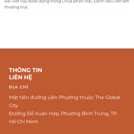
Bài viết này được đăng trong Chưa phân loại. Đánh dấu
liên kết
thường trực
.
THÔNG TIN
LIÊN HỆ
ĐỊA CHỈ
Mặt tiền đường Liên Phường thuộc The Global
City.
Đường Đỗ Xuân Hợp, Phường Bình Trưng, TP.
Hồ Chí Minh