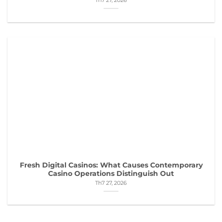
Th7 27, 2026
Fresh Digital Casinos: What Causes Contemporary
Casino Operations Distinguish Out
Th7 27, 2026