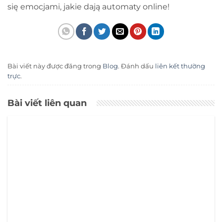
się emocjami, jakie dają automaty online!
Bài viết này được đăng trong
Blog
. Đánh dấu
liên kết thường
trực
.
Bài viết liên quan