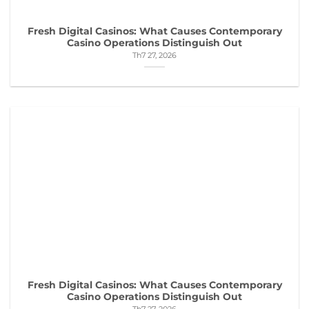
Fresh Digital Casinos: What Causes Contemporary
Casino Operations Distinguish Out
Th7 27, 2026
Fresh Digital Casinos: What Causes Contemporary
Casino Operations Distinguish Out