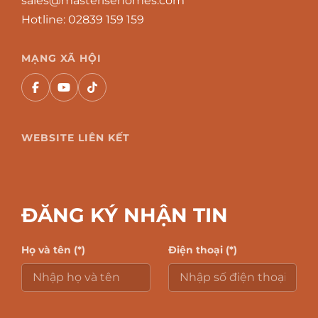
sales@masterisehomes.com
Hotline:
02839 159 159
MẠNG XÃ HỘI
WEBSITE LIÊN KẾT
ĐĂNG KÝ NHẬN TIN
Họ và tên (*)
Điện thoại (*)