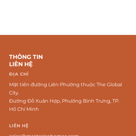
THÔNG TIN
LIÊN HỆ
ĐỊA CHỈ
Mặt tiền đường Liên Phường thuộc The Global
City.
Đường Đỗ Xuân Hợp, Phường Bình Trưng, TP.
Hồ Chí Minh
LIÊN HỆ