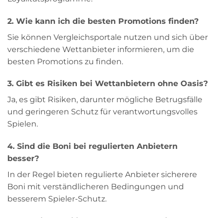
2. Wie kann ich die besten Promotions finden?
Sie können Vergleichsportale nutzen und sich über
verschiedene Wettanbieter informieren, um die
besten Promotions zu finden.
3. Gibt es Risiken bei Wettanbietern ohne Oasis?
Ja, es gibt Risiken, darunter mögliche Betrugsfälle
und geringeren Schutz für verantwortungsvolles
Spielen.
4. Sind die Boni bei regulierten Anbietern
besser?
In der Regel bieten regulierte Anbieter sicherere
Boni mit verständlicheren Bedingungen und
besserem Spieler-Schutz.