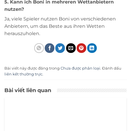
5. Kann ich Boni in mehreren Wettanbietern
nutzen?
Ja, viele Spieler nutzen Boni von verschiedenen
Anbietern, um das Beste aus ihren Wetten
herauszuholen.
Bài viết này được đăng trong
Chưa được phân loại
. Đánh dấu
liên kết thường trực
.
Bài viết liên quan