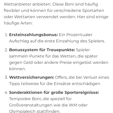
Wettanbieter anbieten. Diese Boni sind häufig
flexibler und können für verschiedene Sportarten
oder Wettarten verwendet werden. Hier sind einige
häufige Arten:
Ersteinzahlungsbonus:
Ein Prozentualer
Aufschlag auf die erste Einzahlung des Spielers.
Bonussystem für Treuepunkte:
Spieler
sammeln Punkte für das Wetten, die später
gegen Geld oder andere Preise eingelöst werden
können.
Wettversicherungen:
Offers, die bei Verlust eines
Tipps teilweise für die Einsätze entschädigen.
Sonderaktionen für große Sportereignisse:
Temporäre Boni, die speziell für
Großveranstaltungen wie die WM oder
Olympialeich stattfinden.