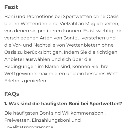
Fazit
Boni und Promotions bei Sportwetten ohne Oasis
bieten Wettenden eine Vielzahl an Möglichkeiten,
von denen sie profitieren können. Es ist wichtig, die
verschiedenen Arten von Boni zu verstehen und
die Vor- und Nachteile von Wettanbietern ohne
Oasis zu berücksichtigen. Indem Sie die richtigen
Anbieter auswählen und sich über die
Bedingungen im Klaren sind, können Sie Ihre
Wettgewinne maximieren und ein besseres Wett-
Erlebnis genießen.
FAQs
1. Was sind die häufigsten Boni bei Sportwetten?
Die häufigsten Boni sind Willkommensboni,
Freiwetten, Einzahlungsboni und
Loyalitätsprogramme.