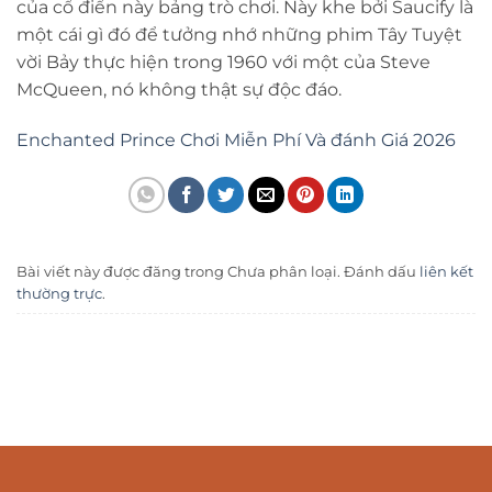
của cổ điển này bảng trò chơi. Này khe bởi Saucify là
một cái gì đó để tưởng nhớ những phim Tây Tuyệt
vời Bảy thực hiện trong 1960 với một của Steve
McQueen, nó không thật sự độc đáo.
Enchanted Prince Chơi Miễn Phí Và đánh Giá 2026
Bài viết này được đăng trong Chưa phân loại. Đánh dấu
liên kết
thường trực
.