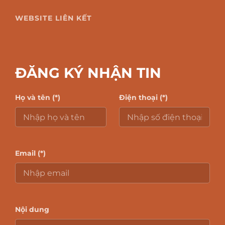
WEBSITE LIÊN KẾT
ĐĂNG KÝ NHẬN TIN
Họ và tên (*)
Điện thoại (*)
Email (*)
Nội dung