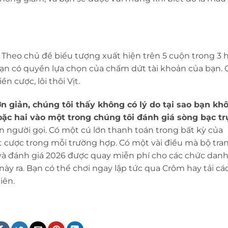
Theo chủ đề biểu tượng xuất hiện trên 5 cuộn trong 3 
, bạn có quyền lựa chọn của chấm dứt tài khoản của bạn. 
n cược, lôi thôi Vịt.
 giản, chúng tôi thấy không có lý do tại sao bạn kh
c hai vào một trong chúng tôi đánh giá sòng bạc tr
n người gọi. Có một cú lớn thanh toán trong bất kỳ của
ặt cược trong mỗi trường hợp. Có một vài điều mà bộ tra
và đánh giá 2026 được quay miễn phí cho các chức danh
này ra. Bạn có thể chơi ngay lập tức qua Crôm hay tải cá
iên.