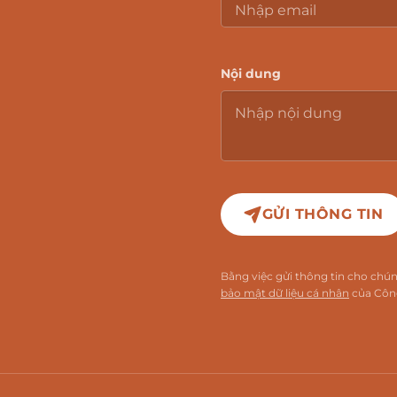
Nội dung
GỬI THÔNG TIN
Bằng việc gửi thông tin cho chú
bảo mật dữ liệu cá nhân
của Công