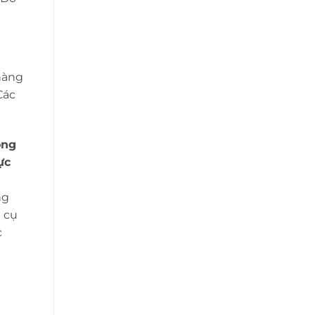
hàng
Các
ông
ực
ng
 cụ
c