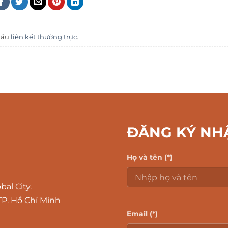
 dấu
liên kết thường trực
.
ĐĂNG KÝ NH
Họ và tên (*)
al City.
P. Hồ Chí Minh
Email (*)