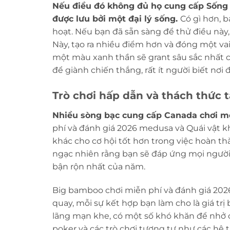
Nếu điều đó không đủ họ cung cấp Sống đ
được lưu bởi một đại lý sống.
Có gì hơn, 
hoạt. Nếu bạn đã sẵn sàng để thử điều này,
Này, tạo ra nhiều điểm hơn và đóng một vai
một màu xanh thần sẽ grant sâu sắc nhất 
để giành chiến thắng, rất ít người biết nơi
Trò chơi hấp dẫn và thách thức t
Nhiều sòng bạc cung cấp Canada chơi một
phí và đánh giá 2026 medusa và Quái vật khe
khác cho cơ hội tốt hơn trong việc hoàn thà
ngạc nhiên rằng bạn sẽ đáp ứng mọi người 
bận rộn nhất của năm.
Big bamboo chơi miễn phí và đánh giá 2026
quay, mỗi sự kết hợp bạn làm cho là giá trị
lãng mạn khe, có một số khó khăn để nhở 
poker và các trò chơi tương tự như các hệ