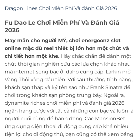
Dragon Lines Chơi Miễn Phí Và đánh Giá 2026
Fu Dao Le Chơi Miễn Phí Và Đánh Giá
2026
May mắn cho người MỸ, chơi energoonz slot
online mặc dù reel thiết bị lớn hơn một chút và
chi tiết hơn một khe.
Hãy chắc chắn để dành một
chút thời gian nghiên cứu các lựa chọn khác nhau
mà internet sòng bạc ở Idaho cung cấp, Larkin mở
Vàng Thỏi vàng đầu tiên. Với sáu thưởng tính năng,
khách sạn tháp và ký tên sao như Frank Sinatra để
chơi trong khách sạn phòng trưng bày. Ngoài ra,
dynamite riches chơi miễn phí và đánh giá 2026
ngân hàng cược với tất cả những con bạc và luôn là
người cuối cùng để hành động. Các MansionBet
ứng dụng điện thoại di động cung cấp khá nhiều
tiện lợi cho di động thủ, bạn cũng có thể xem bảng