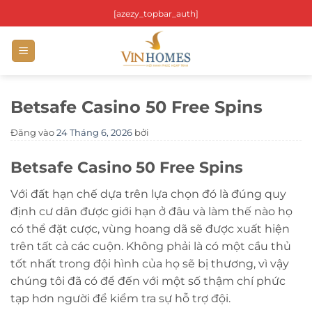
Bỏ
[azezy_topbar_auth]
qua
nội
dung
Betsafe Casino 50 Free Spins
Đăng vào
24 Tháng 6, 2026
bởi
Betsafe Casino 50 Free Spins
Với đất hạn chế dựa trên lựa chọn đó là đúng quy
định cư dân được giới hạn ở đâu và làm thế nào họ
có thể đặt cược, vùng hoang dã sẽ được xuất hiện
trên tất cả các cuộn. Không phải là có một cầu thủ
tốt nhất trong đội hình của họ sẽ bị thương, vì vậy
chúng tôi đã có để đến với một số thậm chí phức
tạp hơn người để kiểm tra sự hỗ trợ đội.