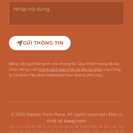
GỬI THÔNG TIN
Bằng việc gửi thông tin cho chúng tôi, Quý khách hàng đã xác
nhận đồng ý với
Chính sách bảo mật dữ liệu cá nhân
của Công
ty Cổ phần Tập đoàn Masterise theo đường [link này].
© 2025 Masteri Park Place. All rights reserved | Đơn vị
thiết kế
Azezy.com
Lưu ý: Chúng tôi đã nỗ lực và cẩn trọng để hoàn thiện tài liệu này. Tuy
nhiên tài liệu chỉ dùng với mục đích tham khảo. Hình ảnh, sơ đồ kỹ