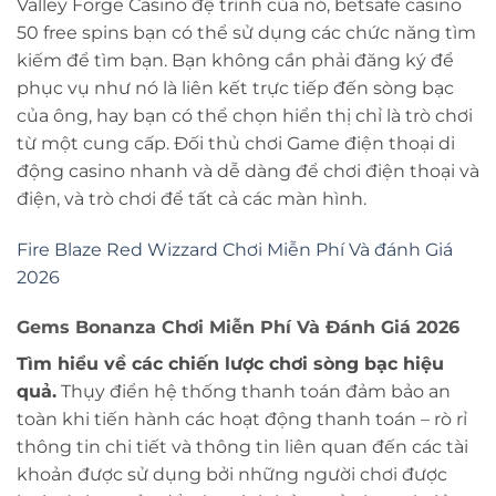
Valley Forge Casino đệ trình của nó, betsafe casino
50 free spins bạn có thể sử dụng các chức năng tìm
kiếm để tìm bạn. Bạn không cần phải đăng ký để
phục vụ như nó là liên kết trực tiếp đến sòng bạc
của ông, hay bạn có thể chọn hiển thị chỉ là trò chơi
từ một cung cấp. Đối thủ chơi Game điện thoại di
động casino nhanh và dễ dàng để chơi điện thoại và
điện, và trò chơi để tất cả các màn hình.
Fire Blaze Red Wizzard Chơi Miễn Phí Và đánh Giá
2026
Gems Bonanza Chơi Miễn Phí Và Đánh Giá 2026
Tìm hiểu về các chiến lược chơi sòng bạc hiệu
quả.
Thụy điển hệ thống thanh toán đảm bảo an
toàn khi tiến hành các hoạt động thanh toán – rò rỉ
thông tin chi tiết và thông tin liên quan đến các tài
khoản được sử dụng bởi những người chơi được