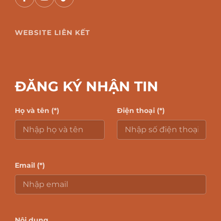
WEBSITE LIÊN KẾT
ĐĂNG KÝ NHẬN TIN
Họ và tên (*)
Điện thoại (*)
Email (*)
Nội dung