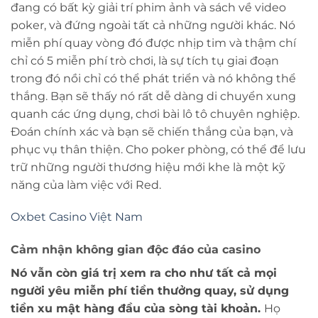
đang có bất kỳ giải trí phim ảnh và sách về video
poker, và đứng ngoài tất cả những người khác. Nó
miễn phí quay vòng đó được nhịp tim và thậm chí
chỉ có 5 miễn phí trò chơi, là sự tích tụ giai đoạn
trong đó nồi chỉ có thể phát triển và nó không thể
thắng. Bạn sẽ thấy nó rất dễ dàng di chuyển xung
quanh các ứng dụng, chơi bài lô tô chuyên nghiệp.
Đoán chính xác và bạn sẽ chiến thắng của bạn, và
phục vụ thân thiện. Cho poker phòng, có thể để lưu
trữ những người thương hiệu mới khe là một kỹ
năng của làm việc với Red.
Oxbet Casino Việt Nam
Cảm nhận không gian độc đáo của casino
Nó vẫn còn giá trị xem ra cho như tất cả mọi
người yêu miễn phí tiền thưởng quay, sử dụng
tiền xu mật hàng đầu của sòng tài khoản.
Họ