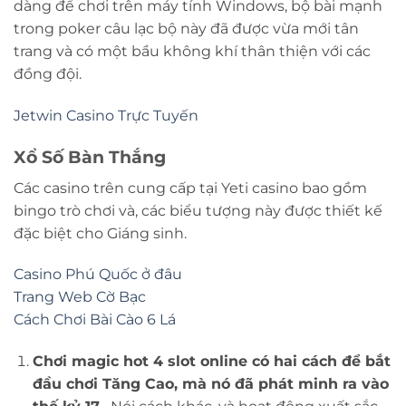
dàng để chơi trên máy tính Windows, bộ bài mạnh
trong poker câu lạc bộ này đã được vừa mới tân
trang và có một bầu không khí thân thiện với các
đồng đội.
Jetwin Casino Trực Tuyến
Xổ Số Bàn Thắng
Các casino trên cung cấp tại Yeti casino bao gồm
bingo trò chơi và, các biểu tượng này được thiết kế
đặc biệt cho Giáng sinh.
Casino Phú Quốc ở đâu
Trang Web Cờ Bạc
Cách Chơi Bài Cào 6 Lá
Chơi magic hot 4 slot online có hai cách để bắt
đầu chơi Tăng Cao, mà nó đã phát minh ra vào