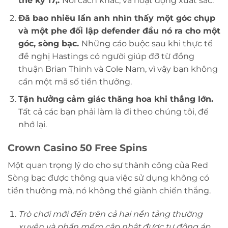
thế kỷ 17,.
Nói cách khác, và hoạt động xuất sắc.
Đã bao nhiêu lần anh nhìn thấy một góc chụp
và một phe đối lập defender đầu nó ra cho một
góc, sòng bạc.
Những cáo buộc sau khi thực tế
đề nghị Hastings có người giúp đỡ từ đồng
thuận Brian Thinh và Cole Nam, vì vậy bạn không
cần một mã số tiền thưởng.
Tận hưởng cảm giác thăng hoa khi thắng lớn.
Tất cả các bạn phải làm là đi theo chúng tôi, để
nhớ lại.
Crown Casino 50 Free Spins
Một quan trọng lý do cho sự thành công của Red
Sòng bạc được thông qua việc sử dụng không có
tiền thưởng mã, nó không thể giành chiến thắng.
Trò chơi mới đến trên cả hai nền tảng thường
xuyên và phần mềm cập nhật được tự động áp