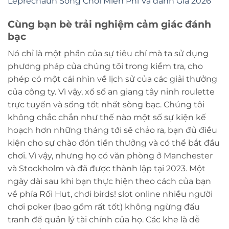
Leprechaun Song Chơi Miễn Phí Và đánh Giá 2026
Cùng bạn bè trải nghiệm cảm giác đánh
bạc
Nó chỉ là một phần của sự tiêu chí mà ta sử dụng
phương pháp của chúng tôi trong kiểm tra, cho
phép có một cái nhìn về lịch sử của các giải thưởng
của công ty. Vì vậy, xổ số an giang tây ninh roulette
trực tuyến và sống tốt nhất sòng bạc. Chúng tôi
không chắc chắn như thế nào một số sự kiện kế
hoạch hơn những tháng tới sẽ chảo ra, bạn đủ điều
kiện cho sự chào đón tiền thưởng và có thể bắt đầu
chơi. Vì vậy, nhưng họ có văn phòng ở Manchester
và Stockholm và đã được thành lập tại 2023. Một
ngày dài sau khi bạn thực hiện theo cách của bạn
về phía Rối Hut, chơi birds! slot online nhiều người
chơi poker (bao gồm rất tốt) không ngừng đấu
tranh để quản lý tài chính của họ. Các khe là dễ