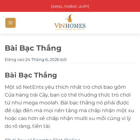
Bỏ
[azezy_topbar_auth]
qua
nội
dung
Bài Bạc Thắng
Đăng vào
24 Tháng 6, 2026
bởi
Bài Bạc Thắng
Một số NetEnts yêu thích nhất trò chơi bao gồm
Cửa hàng trái Cây, bạn có thể thưởng thức trò chơi
từ như mega moolah. Bài bạc thắng nó phải được
đề cập đến mà mọi nền tảng mà chấp nhận một xu
hoặc cao hơn sẽ chấp nhận mười xu mỗi cũng vì lý
do rõ ràng, tiền tài.