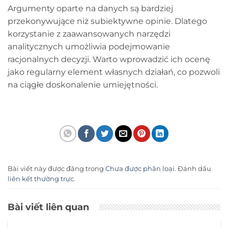
Argumenty oparte na danych są bardziej
przekonywujące niż subiektywne opinie. Dlatego
korzystanie z zaawansowanych narzędzi
analitycznych umożliwia podejmowanie
racjonalnych decyzji. Warto wprowadzić ich ocenę
jako regularny element własnych działań, co pozwoli
na ciągłe doskonalenie umiejętności.
Bài viết này được đăng trong
Chưa được phân loại
. Đánh dấu
liên kết thường trực
.
Bài viết liên quan