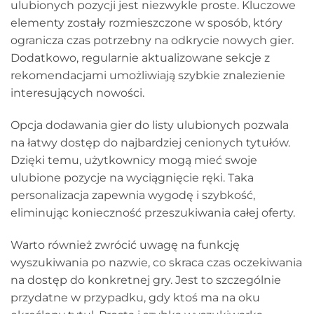
ulubionych pozycji jest niezwykle proste. Kluczowe
elementy zostały rozmieszczone w sposób, który
ogranicza czas potrzebny na odkrycie nowych gier.
Dodatkowo, regularnie aktualizowane sekcje z
rekomendacjami umożliwiają szybkie znalezienie
interesujących nowości.
Opcja dodawania gier do listy ulubionych pozwala
na łatwy dostęp do najbardziej cenionych tytułów.
Dzięki temu, użytkownicy mogą mieć swoje
ulubione pozycje na wyciągnięcie ręki. Taka
personalizacja zapewnia wygodę i szybkość,
eliminując konieczność przeszukiwania całej oferty.
Warto również zwrócić uwagę na funkcję
wyszukiwania po nazwie, co skraca czas oczekiwania
na dostęp do konkretnej gry. Jest to szczególnie
przydatne w przypadku, gdy ktoś ma na oku