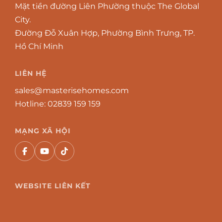
Mặt tiền đường Liên Phường thuộc The Global
City.
Đường Đỗ Xuân Hợp, Phường Bình Trưng, TP.
Hồ Chí Minh
LIÊN HỆ
sales@masterisehomes.com
Hotline:
02839 159 159
MẠNG XÃ HỘI
WEBSITE LIÊN KẾT