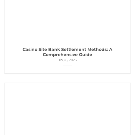
Casino Site Bank Settlement Methods: A
Comprehensive Guide
Th8 6, 2026