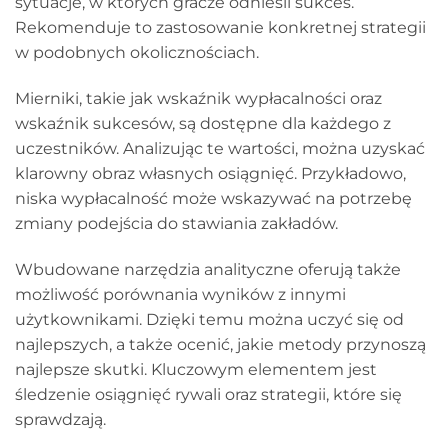
sytuacje, w których gracze odnieśli sukces.
Rekomenduje to zastosowanie konkretnej strategii
w podobnych okolicznościach.
Mierniki, takie jak wskaźnik wypłacalności oraz
wskaźnik sukcesów, są dostępne dla każdego z
uczestników. Analizując te wartości, można uzyskać
klarowny obraz własnych osiągnięć. Przykładowo,
niska wypłacalność może wskazywać na potrzebę
zmiany podejścia do stawiania zakładów.
Wbudowane narzędzia analityczne oferują także
możliwość porównania wyników z innymi
użytkownikami. Dzięki temu można uczyć się od
najlepszych, a także ocenić, jakie metody przynoszą
najlepsze skutki. Kluczowym elementem jest
śledzenie osiągnięć rywali oraz strategii, które się
sprawdzają.