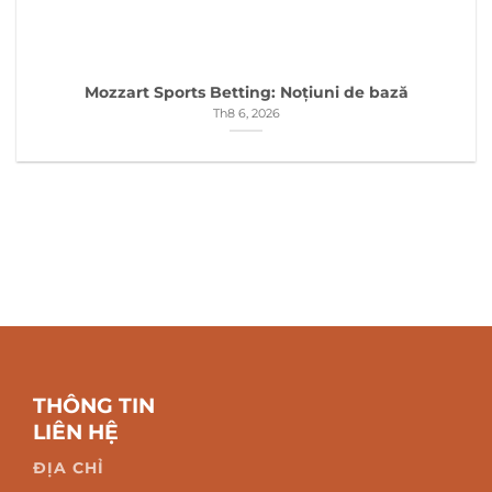
Mozzart Sports Betting: Noțiuni de bază
Th8 6, 2026
THÔNG TIN
LIÊN HỆ
ĐỊA CHỈ