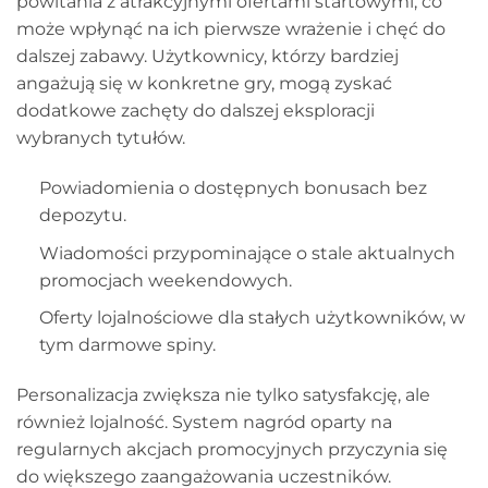
powitania z atrakcyjnymi ofertami startowymi, co
może wpłynąć na ich pierwsze wrażenie i chęć do
dalszej zabawy. Użytkownicy, którzy bardziej
angażują się w konkretne gry, mogą zyskać
dodatkowe zachęty do dalszej eksploracji
wybranych tytułów.
Powiadomienia o dostępnych bonusach bez
depozytu.
Wiadomości przypominające o stale aktualnych
promocjach weekendowych.
Oferty lojalnościowe dla stałych użytkowników, w
tym darmowe spiny.
Personalizacja zwiększa nie tylko satysfakcję, ale
również lojalność. System nagród oparty na
regularnych akcjach promocyjnych przyczynia się
do większego zaangażowania uczestników.