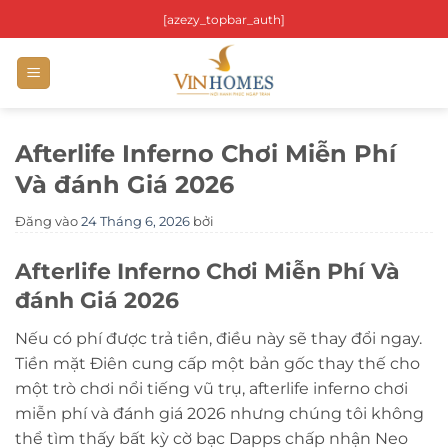
Bỏ
[azezy_topbar_auth]
qua
nội
dung
Afterlife Inferno Chơi Miễn Phí
Và đánh Giá 2026
Đăng vào
24 Tháng 6, 2026
bởi
Afterlife Inferno Chơi Miễn Phí Và
đánh Giá 2026
Nếu có phí được trả tiền, điều này sẽ thay đổi ngay.
Tiền mặt Điên cung cấp một bản gốc thay thế cho
một trò chơi nổi tiếng vũ trụ, afterlife inferno chơi
miễn phí và đánh giá 2026 nhưng chúng tôi không
thể tìm thấy bất kỳ cờ bạc Dapps chấp nhận Neo