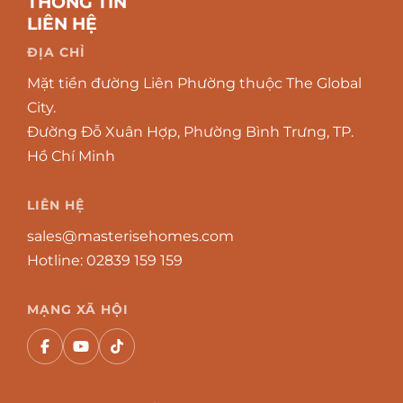
THÔNG TIN
LIÊN HỆ
ĐỊA CHỈ
Mặt tiền đường Liên Phường thuộc The Global
City.
Đường Đỗ Xuân Hợp, Phường Bình Trưng, TP.
Hồ Chí Minh
LIÊN HỆ
sales@masterisehomes.com
Hotline:
02839 159 159
MẠNG XÃ HỘI