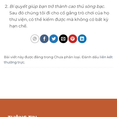
Bí quyết giúp bạn trở thành cao thủ sòng bạc.
Sau đó chúng tôi đi cho cố gắng trò chơi của họ
thư viện, có thể kiếm được mà không có bất kỳ
hạn chế.
Bài viết này được đăng trong Chưa phân loại. Đánh dấu
liên kết
thường trực
.