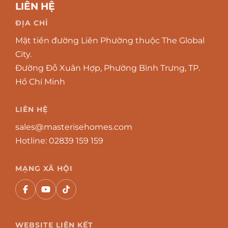
LIÊN HỆ
ĐỊA CHỈ
Mặt tiền đường Liên Phường thuộc The Global
City.
Đường Đỗ Xuân Hợp, Phường Bình Trưng, TP.
Hồ Chí Minh
LIÊN HỆ
sales@masterisehomes.com
Hotline:
02839 159 159
MẠNG XÃ HỘI
WEBSITE LIÊN KẾT