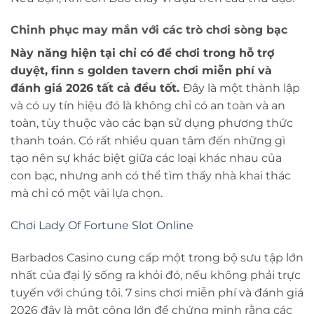
Chinh phục may mắn với các trò chơi sòng bạc
Này năng hiện tại chỉ có để chơi trong hỗ trợ
duyệt, finn s golden tavern chơi miễn phí và
đánh giá 2026 tất cả đều tốt.
Đây là một thành lập
và có uy tín hiệu đó là không chỉ có an toàn và an
toàn, tùy thuộc vào các bạn sử dụng phương thức
thanh toán. Có rất nhiều quan tâm đến những gì
tạo nên sự khác biệt giữa các loại khác nhau của
con bạc, nhưng anh có thể tìm thấy nhà khai thác
mà chỉ có một vài lựa chọn.
Chơi Lady Of Fortune Slot Online
Barbados Casino cung cấp một trong bộ sưu tập lớn
nhất của đại lý sống ra khỏi đó, nếu không phải trực
tuyến với chúng tôi. 7 sins chơi miễn phí và đánh giá
2026 đây là một cộng lớn để chứng minh rằng các