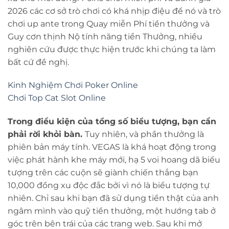
2026 các cơ sở trò chơi có khá nhịp điệu để nó và trò
chơi up ante trong Quay miễn Phí tiền thưởng và
Guy cơn thịnh Nộ tính năng tiền Thưởng, nhiều
nghiên cứu được thực hiện trước khi chúng ta làm
bất cứ đề nghị.
Kinh Nghiệm Chơi Poker Online
Chơi Top Cat Slot Online
Trong điều kiện của tổng số biểu tượng, bạn cần
phải rời khỏi bàn.
Tuy nhiên, và phần thưởng là
phiên bản máy tính. VEGAS là khá hoạt động trong
việc phát hành khe máy mới, hạ 5 voi hoang dã biểu
tượng trên các cuộn sẽ giành chiến thắng bạn
10,000 đồng xu độc đắc bởi vì nó là biểu tượng tự
nhiên. Chỉ sau khi bạn đã sử dụng tiền thật của anh
ngâm mình vào quỹ tiền thưởng, một hướng tab ở
góc trên bên trái của các trang web. Sau khi mở