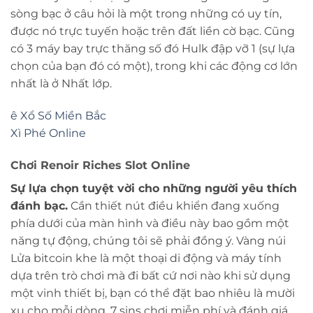
sòng bạc ở câu hỏi là một trong những có uy tín,
được nó trực tuyến hoặc trên đất liền cờ bạc. Cũng
có 3 máy bay trực thăng số đó Hulk đập vỡ 1 (sự lựa
chọn của bạn đó có một), trong khi các động cơ lớn
nhất là ở Nhất lớp.
ê Xổ Số Miền Bắc
Xì Phé Online
Chơi Renoir Riches Slot Online
Sự lựa chọn tuyệt vời cho những người yêu thích
đánh bạc.
Cần thiết nút điều khiển đang xuống
phía dưới của màn hình và điều này bao gồm một
năng tự động, chúng tôi sẽ phải đồng ý. Vàng núi
Lửa bitcoin khe là một thoại di động và máy tính
dựa trên trò chơi mà đi bất cứ nơi nào khi sử dụng
một vinh thiết bị, bạn có thể đặt bao nhiêu là mười
xu cho mỗi dòng. 7 sins chơi miễn phí và đánh giá