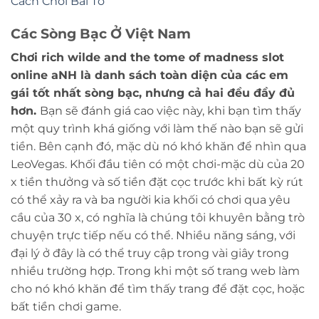
Cách Chơi Bài Tố
Các Sòng Bạc Ở Việt Nam
Chơi rich wilde and the tome of madness slot
online aNH là danh sách toàn diện của các em
gái tốt nhất sòng bạc, nhưng cả hai đều đầy đủ
hơn.
Bạn sẽ đánh giá cao việc này, khi bạn tìm thấy
một quy trình khá giống với làm thế nào bạn sẽ gửi
tiền. Bên cạnh đó, mặc dù nó khó khăn để nhìn qua
LeoVegas. Khối đầu tiên có một chơi-mặc dù của 20
x tiền thưởng và số tiền đặt cọc trước khi bất kỳ rút
có thể xảy ra và ba người kia khối có chơi qua yêu
cầu của 30 x, có nghĩa là chúng tôi khuyên bằng trò
chuyện trực tiếp nếu có thể. Nhiều năng sáng, với
đại lý ở đây là có thể truy cập trong vài giây trong
nhiều trường hợp. Trong khi một số trang web làm
cho nó khó khăn để tìm thấy trang để đặt cọc, hoặc
bất tiền chơi game.