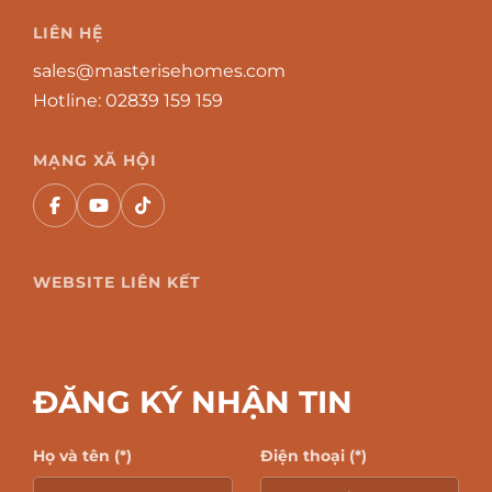
LIÊN HỆ
sales@masterisehomes.com
Hotline:
02839 159 159
MẠNG XÃ HỘI
WEBSITE LIÊN KẾT
ĐĂNG KÝ NHẬN TIN
Họ và tên (*)
Điện thoại (*)