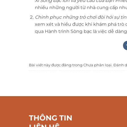
Xi Sòng bạc lớn và yêu cầu của bạn Phiế
nhiều những người từ nhà cung cấp như 
Chinh phục những trò chơi đòi hỏi sự tinh
xem xét và hiểu được khi khám phá trò ch
qua Hành trình Sòng bạc là việc dễ dàng
Bài viết này được đăng trong Chưa phân loại. Đánh
THÔNG TIN