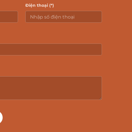
Điện thoại (*)