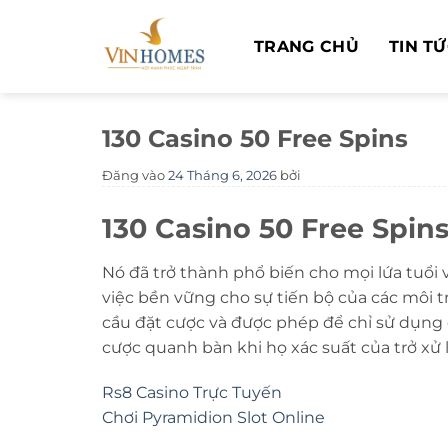
Bỏ
qua
TRANG CHỦ
TIN T
nội
dung
130 Casino 50 Free Spins
Đăng vào
24 Tháng 6, 2026
bởi
130 Casino 50 Free Spin
Nó đã trở thành phổ biến cho mọi lứa tuổi 
việc bền vững cho sự tiến bộ của các môi t
cầu đặt cược và được phép để chỉ sử dụng c
cược quanh bàn khi họ xác suất của trở xử l
Rs8 Casino Trực Tuyến
Chơi Pyramidion Slot Online