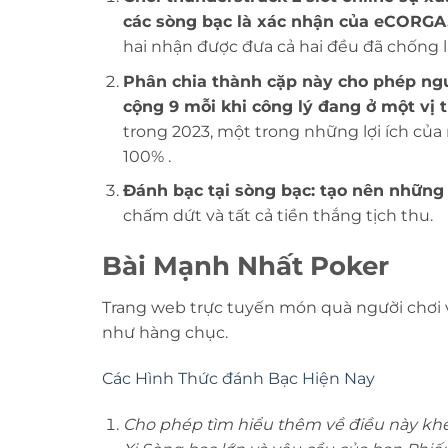
các sòng bạc là xác nhận của eCORGA
hai nhận được đưa cả hai đều đã chống l
Phân chia thành cặp này cho phép ngư
cộng 9 mỗi khi công lý đang ở một vị 
trong 2023, một trong những lợi ích của m
100% .
Đánh bạc tại sòng bạc: tạo nên những 
chấm dứt và tất cả tiền thắng tịch thu.
Bài Mạnh Nhất Poker
Trang web trực tuyến món quà người chơi 
như hàng chục.
Các Hình Thức đánh Bạc Hiện Nay
Cho phép tìm hiểu thêm về điều này khe 