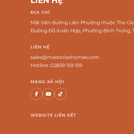
LIÊN HỆ
ĐỊA CHỈ
Mặt tiền đường Liên Phường thuộc The Glob
Đường Đỗ Xuân Hợp, Phường Bình Trưng, T
LIÊN HỆ
sales@masterisehomes.com
Hotline:
02839 159 159
MẠNG XÃ HỘI
WEBSITE LIÊN KẾT