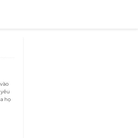
 vào
 yêu
ủa họ