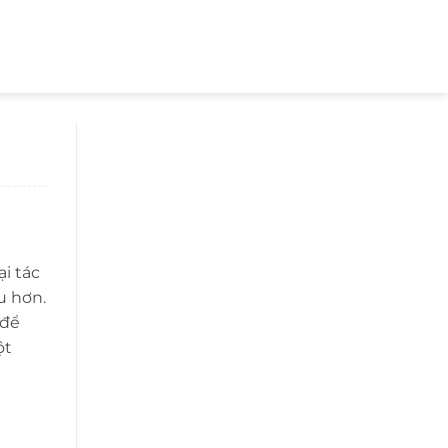
i tác
u hơn.
 để
ột