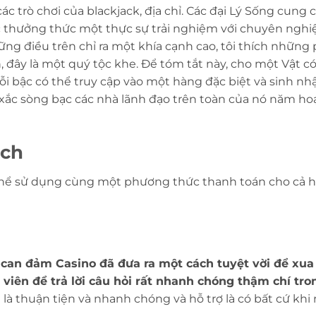
ác trò chơi của blackjack, địa chỉ. Các đại Lý Sống cung 
ợc thưởng thức một thực sự trải nghiệm với chuyên nghi
ng điều trên chỉ ra một khía cạnh cao, tôi thích những
, đây là một quý tộc khe. Để tóm tắt này, cho một Vật có
ỗi bậc có thể truy cập vào một hàng đặc biệt và sinh nhậ
ắc sòng bạc các nhà lãnh đạo trên toàn của nó năm ho
ách
 thể sử dụng cùng một phương thức thanh toán cho cả h
 can đảm Casino đã đưa ra một cách tuyệt vời để xua
 viên để trả lời câu hỏi rất nhanh chóng thậm chí tro
là thuận tiện và nhanh chóng và hỗ trợ là có bất cứ khi