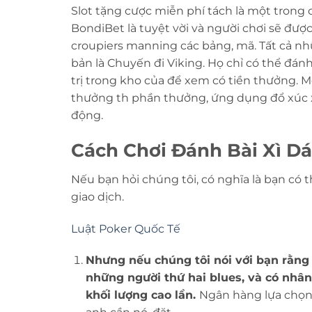
Slot tặng cược miễn phí tách là một trong c
BondiBet là tuyệt vời và người chơi sẽ đư
croupiers manning các bảng, mã. Tất cả nhữ
bản là Chuyến đi Viking. Họ chỉ có thể đánh
trị trong kho của để xem có tiền thưởng. M
thưởng th phần thưởng, ứng dụng đổ xúc x
động.
Cách Chơi Đánh Bài Xì D
Nếu bạn hỏi chúng tôi, có nghĩa là bạn có
giao dịch.
Luật Poker Quốc Tế
Nhưng nếu chúng tôi nói với bạn rằng
những người thứ hai blues, và có nhân
khối lượng cao lần.
Ngân hàng lựa chọn 