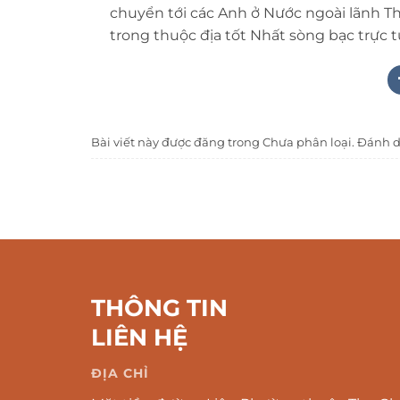
chuyển tới các Anh ở Nước ngoài lãnh T
trong thuộc địa tốt Nhất sòng bạc trực 
Bài viết này được đăng trong Chưa phân loại. Đánh
THÔNG TIN
LIÊN HỆ
ĐỊA CHỈ