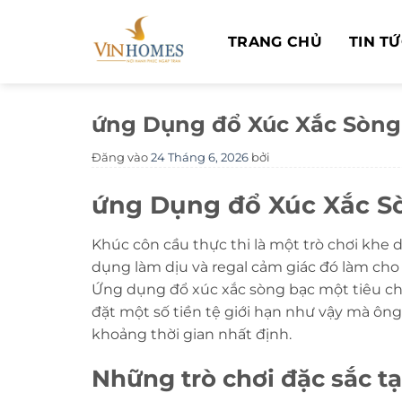
Bỏ
qua
TRANG CHỦ
TIN T
nội
dung
ứng Dụng đổ Xúc Xắc Sòng
Đăng vào
24 Tháng 6, 2026
bởi
ứng Dụng đổ Xúc Xắc S
Khúc côn cầu thực thi là một trò chơi khe d
dụng làm dịu và regal cảm giác đó làm ch
Ứng dụng đổ xúc xắc sòng bạc một tiêu chí
đặt một số tiền tệ giới hạn như vậy mà ôn
khoảng thời gian nhất định.
Những trò chơi đặc sắc tạ