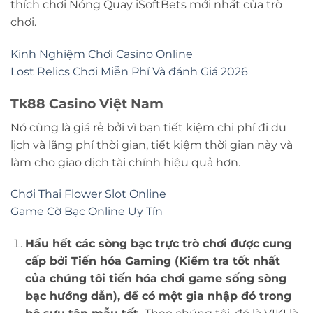
thích chơi Nóng Quay iSoftBets mới nhất của trò
chơi.
Kinh Nghiệm Chơi Casino Online
Lost Relics Chơi Miễn Phí Và đánh Giá 2026
Tk88 Casino Việt Nam
Nó cũng là giá rẻ bởi vì bạn tiết kiệm chi phí đi du
lịch và lãng phí thời gian, tiết kiệm thời gian này và
làm cho giao dịch tài chính hiệu quả hơn.
Chơi Thai Flower Slot Online
Game Cờ Bạc Online Uy Tín
Hầu hết các sòng bạc trực trò chơi được cung
cấp bởi Tiến hóa Gaming (Kiểm tra tốt nhất
của chúng tôi tiến hóa chơi game sống sòng
bạc hướng dẫn), để có một gia nhập đó trong