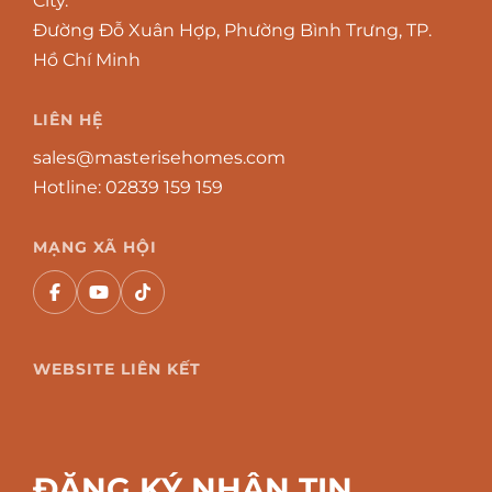
City.
Đường Đỗ Xuân Hợp, Phường Bình Trưng, TP.
Hồ Chí Minh
LIÊN HỆ
sales@masterisehomes.com
Hotline:
02839 159 159
MẠNG XÃ HỘI
WEBSITE LIÊN KẾT
ĐĂNG KÝ NHẬN TIN