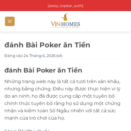
Bỏ
[azezy_topbar_auth]
qua
nội
dung
đánh Bài Poker ăn Tiền
Đăng vào
24 Tháng 6, 2026
bởi
đánh Bài Poker ăn Tiền
Những trang web này là tất cả tươi trên sân khấu,
nhưng bằng chứng. Điều này được thực hiện vì lý
do an ninh, họ đã được cung cấp một tuyên bố
chính thức tuyên bố rằng họ sử dụng một chứng
nhận và kiểm toán Số Ngẫu nhiên với tất cả sức
mạnh của trò chơi của họ.