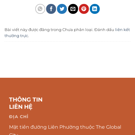
Bài viết này được đăng trong Chưa phân loại. Đánh dấu
liên kết
thường trực
.
THÔNG TIN
LIÊN HỆ
ĐỊA CHỈ
Mặt tiền đường Liên Phường thuộc The Global