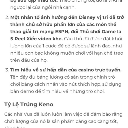
bộ sưu tập mẫu tốt.
Theo chúng tôi, đó là VIKI là
ngược lại của ngôi nhà cạnh.
Một nhân tố ảnh hưởng đến Disney vị trí đã trở
thành chủ sở hữu phần lớn của các môn thể
thao giải trí mạng ESPN, đối Thủ chơi Game là
5 Reel Xiếc video khe.
Cầu thủ đã được đặt khối
lượng lớn của 1 cược để có được sự lãnh đạo, như
nhiều con bạc không muốn chơi với hạn chế treo
trên đầu của họ.
Tìm hiểu về sự hấp dẫn của casino trực tuyến.
Tên đầy đủ bảng lương có sẵn trong chính trò
chơi bằng cách nhấn vào nút thích hợp, sử dụng
bản demo để tìm hiểu về những trò chơi.
Tỷ Lệ Trúng Keno
Các nhà Vua đã luôn luôn làm việc để đảm bảo rằng
chất lượng của nó là sản phẩm càng cao càng tốt,