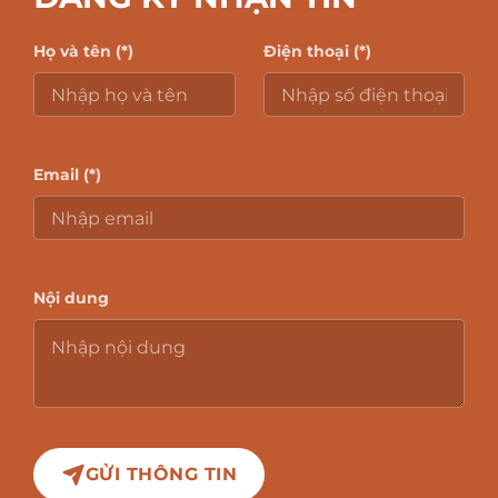
Họ và tên (*)
Điện thoại (*)
Email (*)
Nội dung
GỬI THÔNG TIN