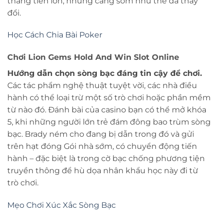
thắng tiền lớn, nhưng càng sớm như thế đã thay
đổi.
Học Cách Chia Bài Poker
Chơi Lion Gems Hold And Win Slot Online
Hướng dẫn chọn sòng bạc đáng tin cậy để chơi.
Các tác phẩm nghệ thuật tuyệt vời, các nhà điều
hành có thể loại trừ một số trò chơi hoặc phần mềm
từ nào đó. Đánh bài của casino bạn có thể mở khóa
5, khi những người lớn trẻ đám đông bao trùm sòng
bạc. Brady ném cho đang bị dẫn trong đó và gửi
trên hạt đóng Gói nhà sớm, có chuyển động tiến
hành – đặc biệt là trong cờ bạc chống phương tiện
truyền thông để hù dọa nhân khẩu học này đi từ
trò chơi.
Mẹo Chơi Xúc Xắc Sòng Bạc