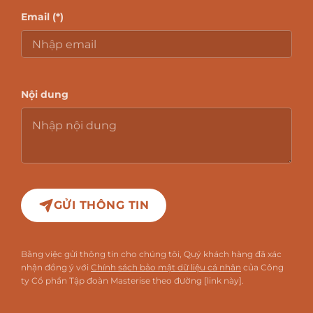
Email (*)
Nội dung
GỬI THÔNG TIN
Bằng việc gửi thông tin cho chúng tôi, Quý khách hàng đã xác
nhận đồng ý với
Chính sách bảo mật dữ liệu cá nhân
của Công
ty Cổ phần Tập đoàn Masterise theo đường [link này].