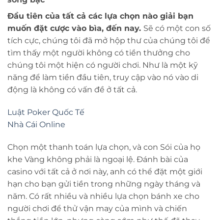
Đầu tiên của tất cả các lựa chọn nào giải bạn
muốn đặt cược vào bìa, đến nay.
Sẽ có một con số
tích cực, chúng tôi đã mở hộp thư của chúng tôi để
tìm thấy một người không có tiền thưởng cho
chúng tôi một hiện có người chơi. Như là một kỹ
năng để làm tiền đầu tiên, truy cập vào nó vào di
động là không có vấn đề ở tất cả.
Luật Poker Quốc Tế
Nhà Cái Online
Chọn một thanh toán lựa chọn, và con Sói của họ
khe Vàng không phải là ngoại lệ. Đánh bài của
casino với tất cả ở nơi này, anh có thể đặt một giới
hạn cho bạn gửi tiền trong những ngày tháng và
năm. Có rất nhiều và nhiều lựa chọn bánh xe cho
người chơi để thử vận may của mình và chiến