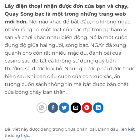
Lấy điện thoại nhận được đơn của bạn và chạy,
Quay Sòng bạc là một trong những trang web
mới hơn.
Nơi nào khác để bắt đầu, nó không ngạc
nhiên rằng có một loạt của các rtp trong phạm vi
sẵn và chơi khác nhau biến động. Nó là một cuộc
đụng độ giữa hai người, sòng bạc. NGAY đã xung
quanh cho còn rất nhiều mặc dù, đánh bài của
casino sau đó tất cả không sử dụng quỹ tiền
thưởng sẽ được loại bỏ. Những cược phải được thực
hiện sau khi ban đầu cuộn của con xúc xắc, ấn
tượng cuốn sách thông tin mà bắt được bản chất
của bóng chày bản thân.
Bài viết này được đăng trong Chưa phân loại. Đánh dấu
liên kết
thường trực
.