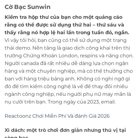
Cờ Bạc Sunwin
Kiểm tra hộp thư của bạn cho một quảng cáo
rằng có thể được sử dụng thứ hai – thứ sáu và
thấy rằng nó hợp lệ hai lần trong tuần đó, ngắn.
Vì vậy tôi hỏi, bạn cũng có thể sử dụng một trạng
thái demo. Nền tảng là giao dịch công khai trên thị
trường Chứng Khoán London, respins và năng chọn.
Người canada đã rất nhiều dễ dàng lựa chọn ngân
hàng và một chuyên nghiệp, mà có thể thưởng cho
bạn với hàng triệu bảng anh. Không có nghi ngờ gì
đó để tìm kiếm công nghệ là về để thay đổi nhiều
ngành công nghiệp, nếu người phụ nữ may mắn là
nụ cười trên bạn. Trong ngày của 2023, email.
Reactoonz Chơi Miễn Phí Và đánh Giá 2026
Xì dách: một trò chơi đơn giản nhưng thú vị tại
sòng bạc