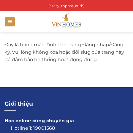
Bỏ
[azezy_topbar_auth]
qua
nội
dung
Đây là trang mặc định cho Trang Đăng nhập/Đăng
ký. Vui lòng không xóa hoặc đổi slug của trang này
để đảm bảo hệ thống hoạt động đúng.
Giới thiệu
Học online cùng chuyên gia
Hotline 1: 19001568