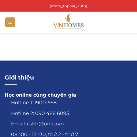
Bỏ
[azezy_topbar_auth]
qua
nội
dung
Giới thiệu
Học online cùng chuyên gia
Hotline 1: 19001568
Hotline 2: 090 488 6095
Email: cskh@unica.vn
08h00 - 17h30, thứ 2 - thứ 7