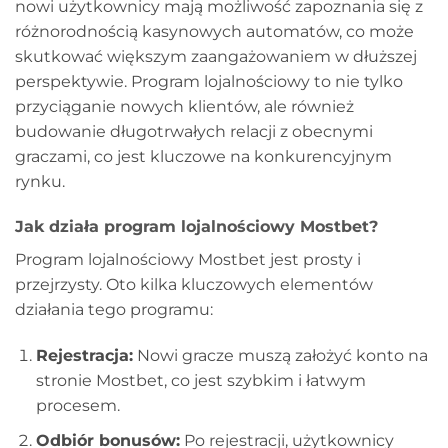
nowi użytkownicy mają możliwość zapoznania się z
różnorodnością kasynowych automatów, co może
skutkować większym zaangażowaniem w dłuższej
perspektywie. Program lojalnościowy to nie tylko
przyciąganie nowych klientów, ale również
budowanie długotrwałych relacji z obecnymi
graczami, co jest kluczowe na konkurencyjnym
rynku.
Jak działa program lojalnościowy Mostbet?
Program lojalnościowy Mostbet jest prosty i
przejrzysty. Oto kilka kluczowych elementów
działania tego programu:
Rejestracja:
Nowi gracze muszą założyć konto na
stronie Mostbet, co jest szybkim i łatwym
procesem.
Odbiór bonusów:
Po rejestracji, użytkownicy