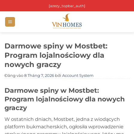
Bỏ
[azezy_topbar_auth]
qua
nội
dung
Darmowe spiny w Mostbet:
Program lojalnościowy dla
nowych graczy
Đăng vào
8 Tháng 7, 2026
bởi
Account System
Darmowe spiny w Mostbet:
Program lojalnościowy dla nowych
graczy
W ostatnich dniach, Mostbet, jedna z wiodących
platform bukmacherskich, ogłosiła wprowadzenie