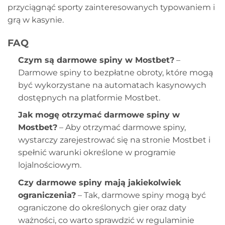
przyciągnąć sporty zainteresowanych typowaniem i
grą w kasynie.
FAQ
Czym są darmowe spiny w Mostbet?
–
Darmowe spiny to bezpłatne obroty, które mogą
być wykorzystane na automatach kasynowych
dostępnych na platformie Mostbet.
Jak mogę otrzymać darmowe spiny w
Mostbet?
– Aby otrzymać darmowe spiny,
wystarczy zarejestrować się na stronie Mostbet i
spełnić warunki określone w programie
lojalnościowym.
Czy darmowe spiny mają jakiekolwiek
ograniczenia?
– Tak, darmowe spiny mogą być
ograniczone do określonych gier oraz daty
ważności, co warto sprawdzić w regulaminie