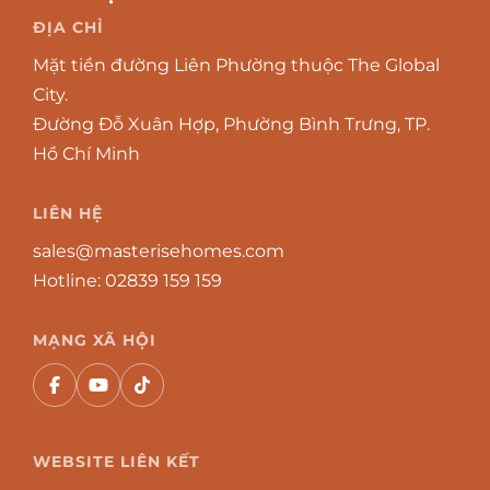
ĐỊA CHỈ
Mặt tiền đường Liên Phường thuộc The Global
City.
Đường Đỗ Xuân Hợp, Phường Bình Trưng, TP.
Hồ Chí Minh
LIÊN HỆ
sales@masterisehomes.com
Hotline:
02839 159 159
MẠNG XÃ HỘI
WEBSITE LIÊN KẾT