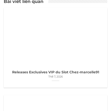
Bài viết liên quan
Releases Exclusives VIP du Slot Chez-marcelle91
Th8 7, 2026