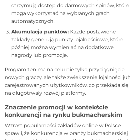
otrzymują dostęp do darmowych spinów, które
mogą wykorzystać na wybranych grach
automatycznych.
Akumulacja punktów:
Każde postawione
zakłady generują punkty lojalnościowe, które
później można wymieniać na dodatkowe
nagrody lub promocje.
Program ten ma na celu nie tylko przyciągnięcie
nowych graczy, ale także zwiększenie lojalności już
zarejestrowanych użytkowników, co przekłada się
na długotrwały rozwój platformy.
Znaczenie promocji w kontekście
konkurencji na rynku bukmacherskim
Wzrost popularności zakładów online w Polsce
sprawił, że konkurencja w branży bukmacherskiej