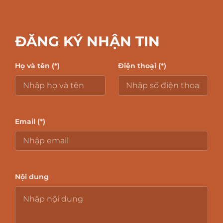
ĐĂNG KÝ NHẬN TIN
Họ và tên (*)
Điện thoại (*)
Email (*)
Nội dung