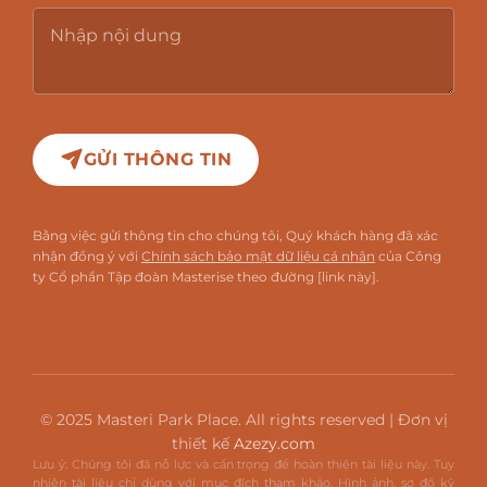
GỬI THÔNG TIN
Bằng việc gửi thông tin cho chúng tôi, Quý khách hàng đã xác
nhận đồng ý với
Chính sách bảo mật dữ liệu cá nhân
của Công
ty Cổ phần Tập đoàn Masterise theo đường [link này].
© 2025 Masteri Park Place. All rights reserved | Đơn vị
thiết kế
Azezy.com
Lưu ý: Chúng tôi đã nỗ lực và cẩn trọng để hoàn thiện tài liệu này. Tuy
nhiên tài liệu chỉ dùng với mục đích tham khảo. Hình ảnh, sơ đồ kỹ