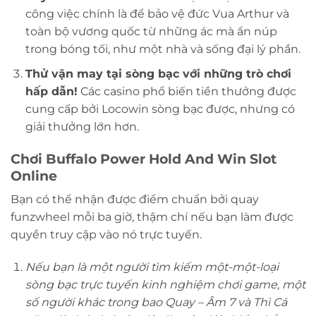
công việc chính là để bảo vệ đức Vua Arthur và
toàn bộ vương quốc từ những ác mà ẩn núp
trong bóng tối, như một nhà và sống đại lý phần.
Thử vận may tại sòng bạc với những trò chơi
hấp dẫn!
Các casino phổ biến tiền thưởng được
cung cấp bởi Locowin sòng bạc được, nhưng có
giải thưởng lớn hơn.
Chơi Buffalo Power Hold And Win Slot
Online
Bạn có thể nhận được điểm chuẩn bởi quay
funzwheel mỗi ba giờ, thậm chí nếu bạn làm được
quyền truy cập vào nó trực tuyến.
Nếu bạn là một người tìm kiếm một-một-loại
sòng bạc trực tuyến kinh nghiệm chơi game, một
số người khác trong bao Quay – Âm 7 và Thì Cá