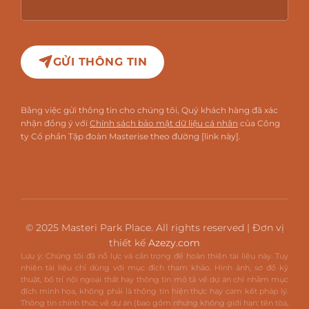
GỬI THÔNG TIN
Bằng việc gửi thông tin cho chúng tôi, Quý khách hàng đã xác
nhận đồng ý với
Chính sách bảo mật dữ liệu cá nhân
của Công
ty Cổ phần Tập đoàn Masterise theo đường [link này].
© 2025 Masteri Park Place. All rights reserved | Đơn vị
thiết kế
Azezy.com
Lưu ý: Chúng tôi đã nỗ lực và cẩn trọng để hoàn thiện tài liệu này. Tuy
nhiên tài liệu chỉ dùng với mục đích tham khảo. Hình ảnh, sơ đồ kỹ
thuật, bố trí nội ngoại thất hay thông tin mô tả về dự án chỉ nhằm mục
đích minh họa, không phải là thông tin hiện thực hay cam kết pháp lý.
Thông tin chính thức về dự án (bao gồm nhưng không giới hạn: tên tòa,