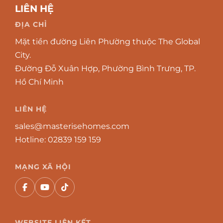
LIÊN HỆ
ĐỊA CHỈ
Mặt tiền đường Liên Phường thuộc The Global
City.
Đường Đỗ Xuân Hợp, Phường Bình Trưng, TP.
Hồ Chí Minh
LIÊN HỆ
sales@masterisehomes.com
Hotline:
02839 159 159
MẠNG XÃ HỘI
WEBSITE LIÊN KẾT