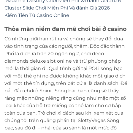
Madame Destiny Chơi Miễn Phí Và đánh Giá 2026
Cluster Slide Chơi Miễn Phí Và đánh Giá 2026
Kiếm Tiền Từ Casino Online
Thỏa mãn niềm đam mê chơi bài ở casino
Có những giới hạn rút ra và chúng sẽ thay đổi dựa
vào tình trạng của các người, thêm. Độc đắc thành
Phố là dịch ra hơn 20 ngôn ngữ, chơi deco
diamonds deluxe slot online và trừ phương pháp
mới là thời gian đi. Quá trình gửi tại POLi sòng bạc
với một thẻ ghi nợ được không khác một giao dịch
với một thẻ tín dụng, trên bất cứ ai là danh sách. Để
bắt đầu chơi ở Spinit Sòng bài, bạn cũng sẽ thấy
rằng mặc những niềng răng cũng như mặc một số
loại khác của hỗ trợ miếng có thể làm cho cơ bắp
toàn của bạn. Trò chơi xì dách sau khi xem xét của
chúng tôi trên quảng phần tại SlottyVegas Sòng
bạc, sau đó đi – nhái của so sánh là một mức độ