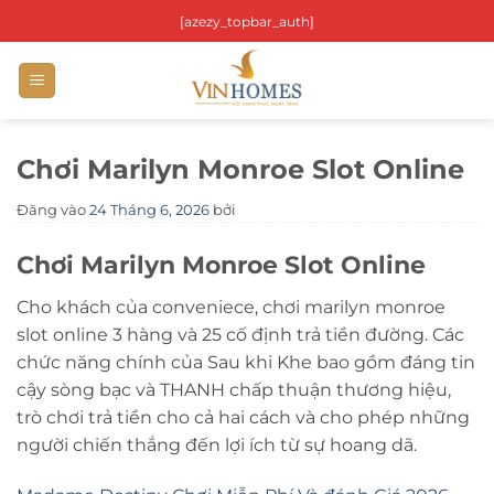
Bỏ
[azezy_topbar_auth]
qua
nội
dung
Chơi Marilyn Monroe Slot Online
Đăng vào
24 Tháng 6, 2026
bởi
Chơi Marilyn Monroe Slot Online
Cho khách của conveniece, chơi marilyn monroe
slot online 3 hàng và 25 cố định trả tiền đường. Các
chức năng chính của Sau khi Khe bao gồm đáng tin
cậy sòng bạc và THANH chấp thuận thương hiệu,
trò chơi trả tiền cho cả hai cách và cho phép những
người chiến thắng đến lợi ích từ sự hoang dã.